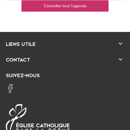
Consulter tout l'agenda
LIENS UTILE
CONTACT
SUIVEZ-NOUS
É
D
g
i
l
o