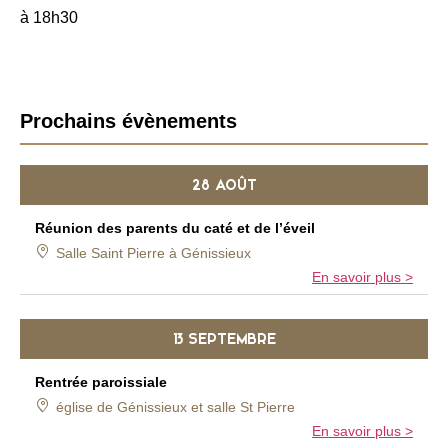
à 18h30
B
Prochains évènements
a
r
28 AOÛT
r
e
Réunion des parents du caté et de l’éveil
l
Salle Saint Pierre à Génissieux
a
En savoir plus >
t
é
r
13 SEPTEMBRE
a
l
Rentrée paroissiale
e
église de Génissieux et salle St Pierre
En savoir plus >