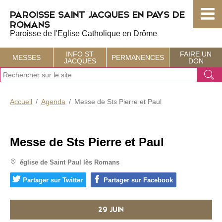
Choisissez votre menu :)
PAROISSE SAINT JACQUES EN PAYS DE
ROMANS
Paroisse de l'Eglise Catholique en Drôme
INFO ST
FAIRE UN
MESSES
PERMANENCES
JACQUES
DON
J
Ok
e
r
e
Accueil
Agenda
Messe de Sts Pierre et Paul
c
h
e
r
Messe de Sts Pierre et Paul
c
h
église de Saint Paul lès Romans
e
Partager sur Twitter
Partager sur Facebook
29 JUIN